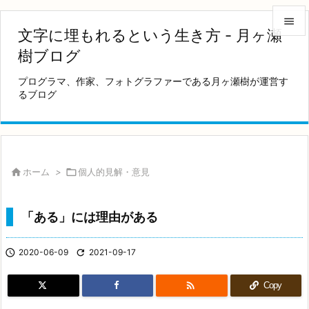

文字に埋もれるという生き方 - 月ヶ瀬

樹ブログ
メニュ
プログラマ、作家、フォトグラファーである月ヶ瀬樹が運営す

るブログ
サイド

前へ

次へ

ホーム
>

個人的見解・意見

検索
「ある」には理由がある

2020-06-09

2021-09-17

Copy