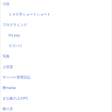
小説
１４０字ショートショート
プログラミング
It’s key
ラズパイ
写真
上弦堂
サーバー管理日記
匣mania
まな板の上のPC
独り言