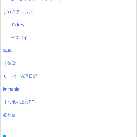
プログラミング
It’s key
ラズパイ
写真
上弦堂
サーバー管理日記
匣mania
まな板の上のPC
独り言