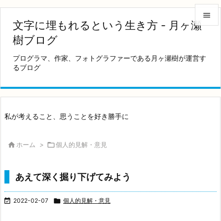

文字に埋もれるという生き方 - 月ヶ瀬

樹ブログ
メニュ
プログラマ、作家、フォトグラファーである月ヶ瀬樹が運営す

るブログ
サイド

前へ

私が考えること、思うことを好き勝手に
次へ


ホーム
>

個人的見解・意見
検索
あえて深く掘り下げてみよう

2022-02-07

個人的見解・意見