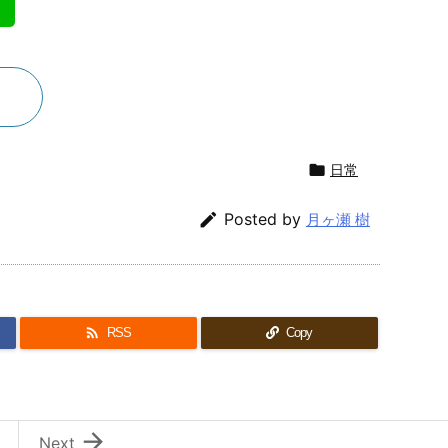

日常

Posted by
月ヶ瀬 樹

RSS
Copy

Next