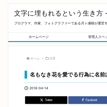
文字に埋もれるという生き方 
プログラマ、作家、フォトグラファーである月ヶ瀬樹が運営
ホームページ
管理人スペ

ホーム
>

日常
名もなき花を愛でる行為に名前

2018-04-14
Twitter
Facebook