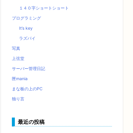
１４０字ショートショート
プログラミング
It’s key
ラズパイ
写真
上弦堂
サーバー管理日記
匣mania
まな板の上のPC
独り言
最近の投稿