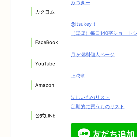
みつきー
カクヨム
@itsukey_t
（ほぼ）毎日140字ショート
FaceBook
月ヶ瀬樹個人ページ
YouTube
上弦堂
Amazon
ほしいものリスト
定期的に買うものリスト
公式LINE