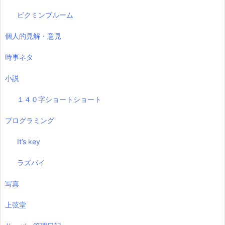
ピクミンブルーム
個人的見解・意見
時事ネタ
小説
１４０字ショートショート
プログラミング
It’s key
ラズパイ
写真
上弦堂