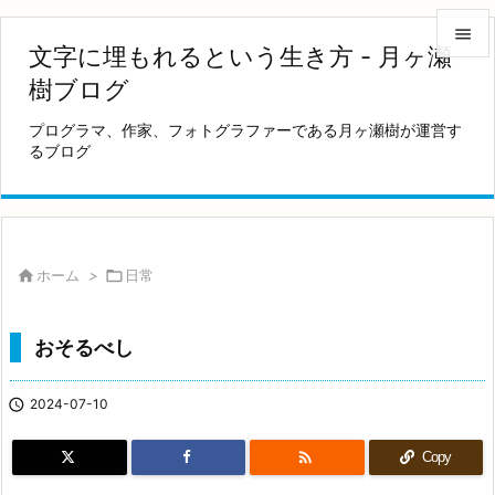

文字に埋もれるという生き方 - 月ヶ瀬

樹ブログ
メニュ
プログラマ、作家、フォトグラファーである月ヶ瀬樹が運営す

るブログ
サイド

前へ

次へ

ホーム
>

日常

検索
おそるべし

2024-07-10

Copy