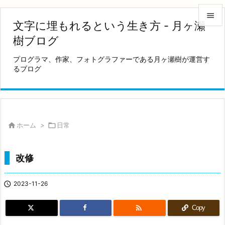

文字に埋もれるという生き方 - 月ヶ瀬

樹ブログ
メニュ
プログラマ、作家、フォトグラファーである月ヶ瀬樹が運営す

るブログ
サイド

前へ

次へ

ホーム
>

日常

検索
改修

2023-11-26

Copy