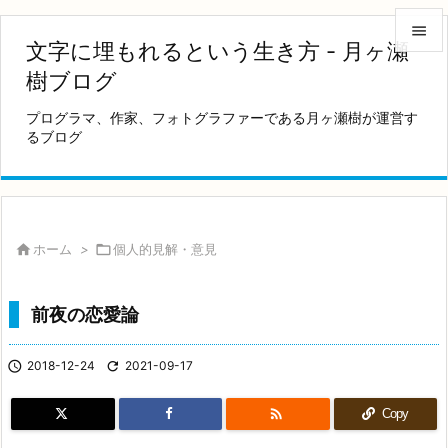

文字に埋もれるという生き方 - 月ヶ瀬

樹ブログ
メニュ
プログラマ、作家、フォトグラファーである月ヶ瀬樹が運営す

るブログ
サイド

前へ

次へ

ホーム
>

個人的見解・意見

検索
前夜の恋愛論

2018-12-24

2021-09-17

Copy