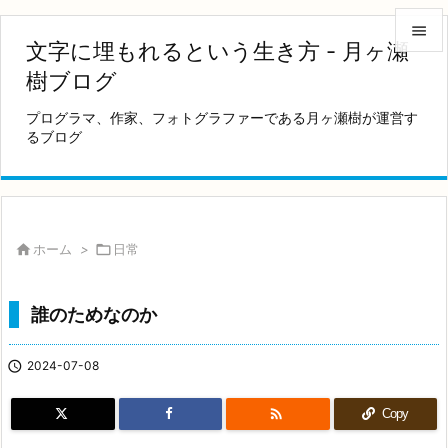

文字に埋もれるという生き方 - 月ヶ瀬

樹ブログ
メニュ
プログラマ、作家、フォトグラファーである月ヶ瀬樹が運営す

るブログ
サイド

前へ

次へ

ホーム
>

日常

検索
誰のためなのか

2024-07-08

Copy