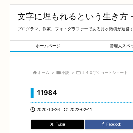
文字に埋もれるという生き方 
プログラマ、作家、フォトグラファーである月ヶ瀬樹が運営
ホームページ
管理人スペ

ホーム
>

小説
>

１４０字ショートショート
11984

2020-10-26

2022-02-11
Twitter
Facebook