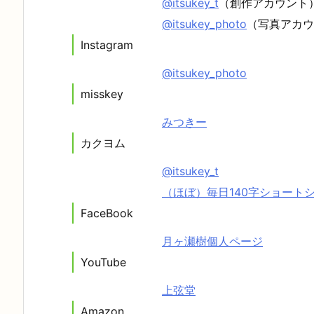
@itsukey_t
（創作アカウント
@itsukey_photo
（写真アカウ
Instagram
@itsukey_photo
misskey
みつきー
カクヨム
@itsukey_t
（ほぼ）毎日140字ショート
FaceBook
月ヶ瀬樹個人ページ
YouTube
上弦堂
Amazon