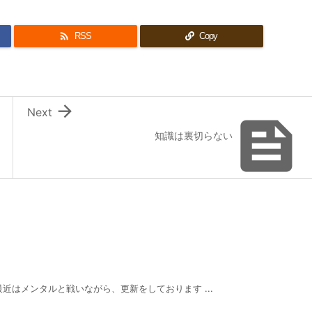

RSS
Copy

Next

知識は裏切らない
近はメンタルと戦いながら、更新をしております ...