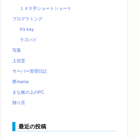
１４０字ショートショート
プログラミング
It’s key
ラズパイ
写真
上弦堂
サーバー管理日記
匣mania
まな板の上のPC
独り言
最近の投稿