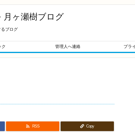
- 月ヶ瀬樹ブログ
するブログ
ック
管理人へ連絡
プラ

RSS
Copy