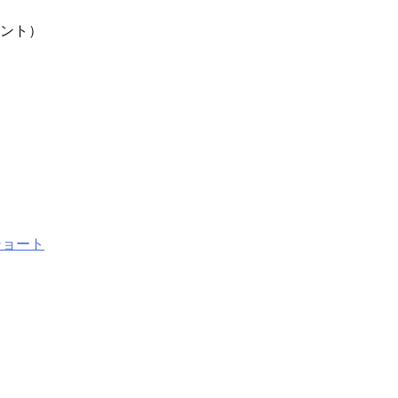
）
ント）
ショート