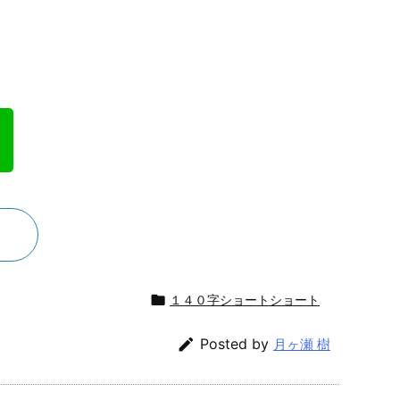

１４０字ショートショート

Posted by
月ヶ瀬 樹