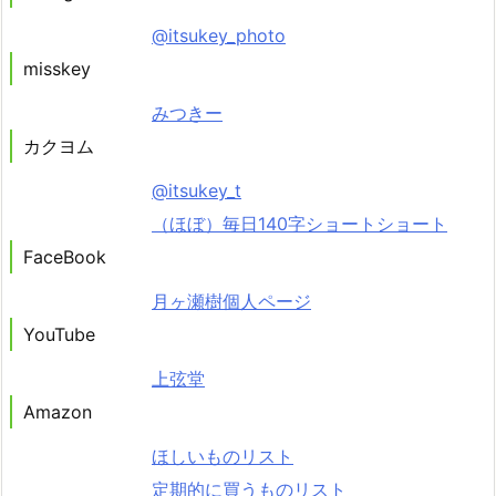
@itsukey_photo
misskey
みつきー
カクヨム
@itsukey_t
（ほぼ）毎日140字ショートショート
FaceBook
月ヶ瀬樹個人ページ
YouTube
上弦堂
Amazon
ほしいものリスト
定期的に買うものリスト