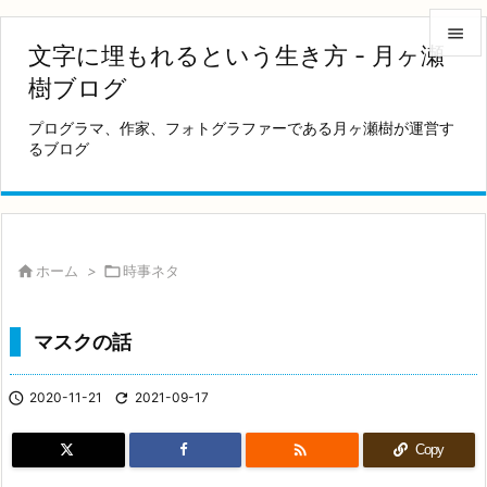

文字に埋もれるという生き方 - 月ヶ瀬

樹ブログ
メニュ
プログラマ、作家、フォトグラファーである月ヶ瀬樹が運営す

るブログ
サイド

前へ

次へ

ホーム
>

時事ネタ

検索
マスクの話

2020-11-21

2021-09-17

Copy