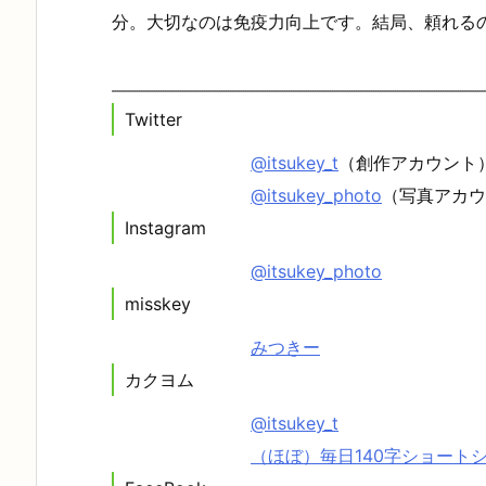
分。大切なのは免疫力向上です。結局、頼れる
Twitter
@itsukey_t
（創作アカウント
@itsukey_photo
（写真アカウ
Instagram
@itsukey_photo
misskey
みつきー
カクヨム
@itsukey_t
（ほぼ）毎日140字ショート