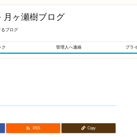
- 月ヶ瀬樹ブログ
するブログ
ック
管理人へ連絡
プラ

RSS
Copy