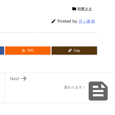

時事ネタ

Posted by
月ヶ瀬 樹

RSS
Copy

Next

変わります！