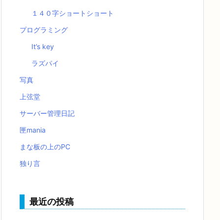
１４０字ショートショート
プログラミング
It’s key
ラズパイ
写真
上弦堂
サーバー管理日記
匣mania
まな板の上のPC
独り言
最近の投稿