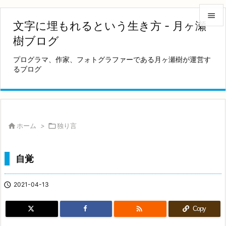

文字に埋もれるという生き方 - 月ヶ瀬

樹ブログ
メニュ
プログラマ、作家、フォトグラファーである月ヶ瀬樹が運営す

るブログ
サイド

前へ

次へ

ホーム
>

独り言

検索
自覚

2021-04-13

Copy