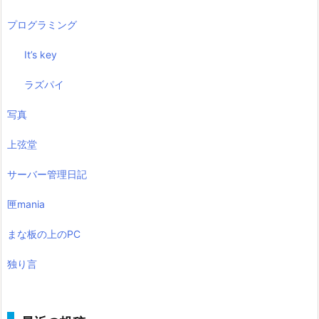
プログラミング
It’s key
ラズパイ
写真
上弦堂
サーバー管理日記
匣mania
まな板の上のPC
独り言