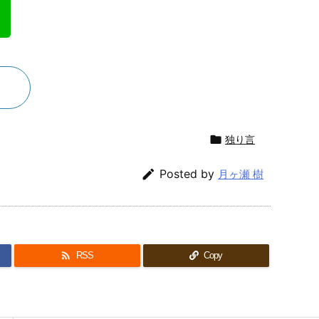

独り言

Posted by
月ヶ瀬 樹

RSS
Copy