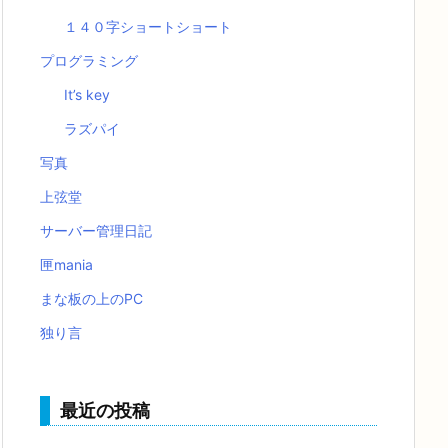
１４０字ショートショート
プログラミング
It’s key
ラズパイ
写真
上弦堂
サーバー管理日記
匣mania
まな板の上のPC
独り言
最近の投稿