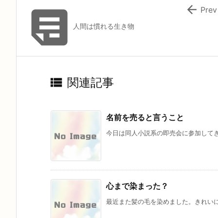


Prev
人間は慣れる生き物

関連記事
名前を売ると言うこと
今日は同人小説系の即売会に参加してきま
心まで染まった？
最近また髪の毛を染めました。きれいに