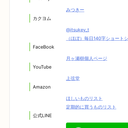
みつきー
カクヨム
@itsukey_t
（ほぼ）毎日140字ショート
FaceBook
月ヶ瀬樹個人ページ
YouTube
上弦堂
Amazon
ほしいものリスト
定期的に買うものリスト
公式LINE