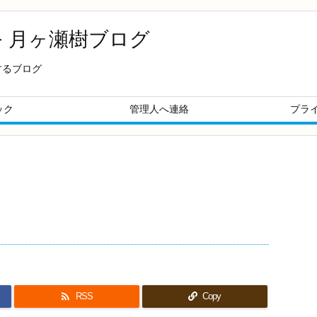
- 月ヶ瀬樹ブログ
するブログ
ック
管理人へ連絡
プラ

RSS
Copy