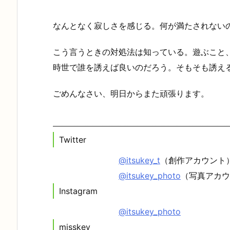
なんとなく寂しさを感じる。何が満たされない
こう言うときの対処法は知っている。遊ぶこと
時世で誰を誘えば良いのだろう。そもそも誘え
ごめんなさい、明日からまた頑張ります。
Twitter
@itsukey_t
（創作アカウント
@itsukey_photo
（写真アカウ
Instagram
@itsukey_photo
misskey