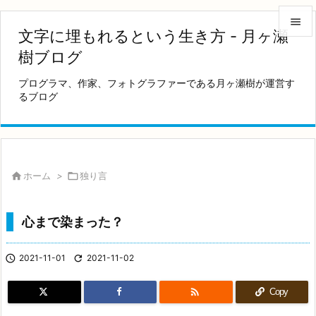

文字に埋もれるという生き方 - 月ヶ瀬

樹ブログ
メニュ
プログラマ、作家、フォトグラファーである月ヶ瀬樹が運営す

るブログ
サイド

前へ

次へ

ホーム
>

独り言

検索
心まで染まった？

2021-11-01

2021-11-02

Copy