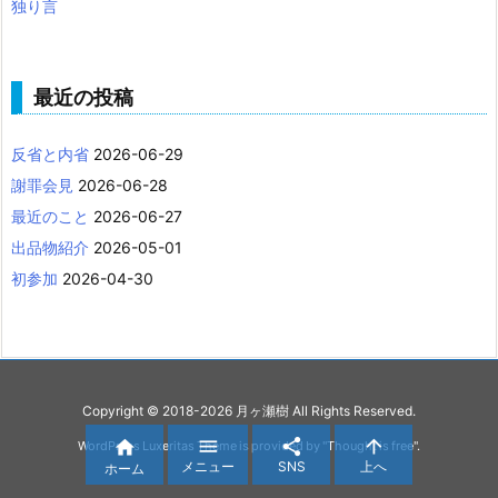
独り言
最近の投稿
反省と内省
2026-06-29
謝罪会見
2026-06-28
最近のこと
2026-06-27
出品物紹介
2026-05-01
初参加
2026-04-30
Copyright ©
2018
-2026
月ヶ瀬樹
All Rights Reserved.




WordPress Luxeritas Theme is provided by "
Thought is free
".
メニュー
SNS
上へ
ホーム