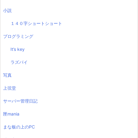
小説
１４０字ショートショート
プログラミング
It’s key
ラズパイ
写真
上弦堂
サーバー管理日記
匣mania
まな板の上のPC