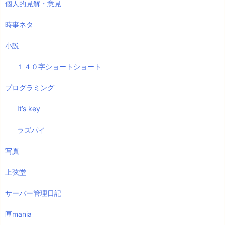
個人的見解・意見
時事ネタ
小説
１４０字ショートショート
プログラミング
It’s key
ラズパイ
写真
上弦堂
サーバー管理日記
匣mania