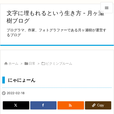

文字に埋もれるという生き方 - 月ヶ瀬

樹ブログ
メニュ
プログラマ、作家、フォトグラファーである月ヶ瀬樹が運営す

るブログ
サイド

前へ

次へ

ホーム
>

日常
>

ピクミンブルーム

検索
にゃにょーん

2022-02-18

Copy