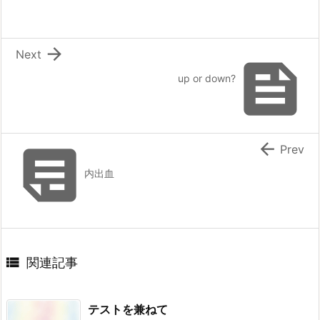

Next

up or down?


Prev
内出血

関連記事
テストを兼ねて