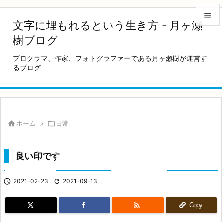

文字に埋もれるという生き方 - 月ヶ瀬

樹ブログ
メニュ
プログラマ、作家、フォトグラファーである月ヶ瀬樹が運営す

るブログ
サイド

前へ

次へ

ホーム
>

日常

検索
良い印です

2021-02-23

2021-09-13

Copy