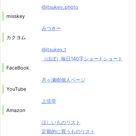
@itsukey_photo
misskey
みつきー
カクヨム
@itsukey_t
（ほぼ）毎日140字ショートショート
FaceBook
月ヶ瀬樹個人ページ
YouTube
上弦堂
Amazon
ほしいものリスト
定期的に買うものリスト