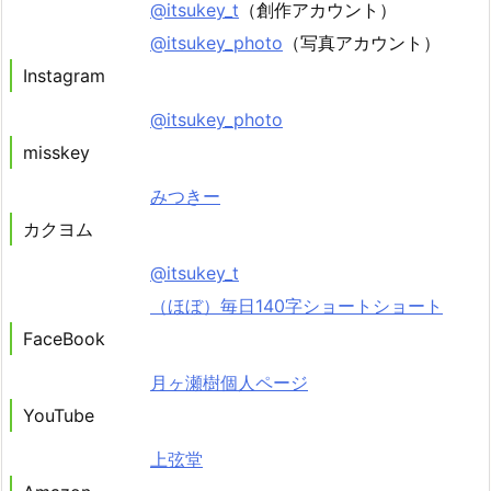
@itsukey_t
（創作アカウント）
@itsukey_photo
（写真アカウント）
Instagram
@itsukey_photo
misskey
みつきー
カクヨム
@itsukey_t
（ほぼ）毎日140字ショートショート
FaceBook
月ヶ瀬樹個人ページ
YouTube
上弦堂