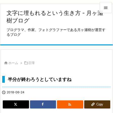

文字に埋もれるという生き方 - 月ヶ瀬

樹ブログ
メニュ
プログラマ、作家、フォトグラファーである月ヶ瀬樹が運営す

るブログ
サイド

前へ

次へ

ホーム
>

日常

検索
半分が終わろうとしていますね

2018-06-24

Copy