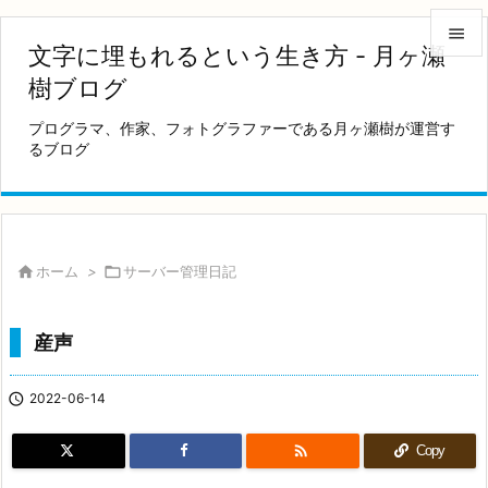

文字に埋もれるという生き方 - 月ヶ瀬

樹ブログ
メニュ
プログラマ、作家、フォトグラファーである月ヶ瀬樹が運営す

るブログ
サイド

前へ

次へ

ホーム
>

サーバー管理日記

検索
産声

2022-06-14

Copy