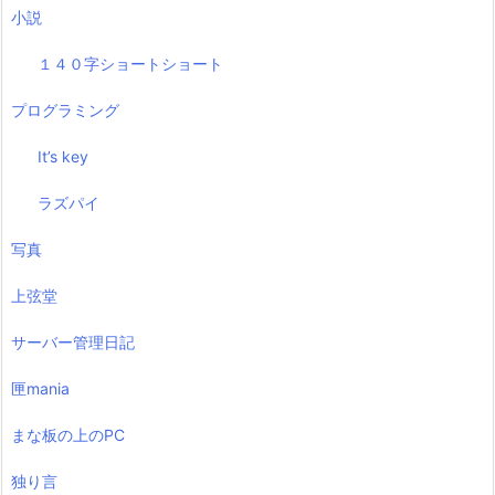
小説
１４０字ショートショート
プログラミング
It’s key
ラズパイ
写真
上弦堂
サーバー管理日記
匣mania
まな板の上のPC
独り言