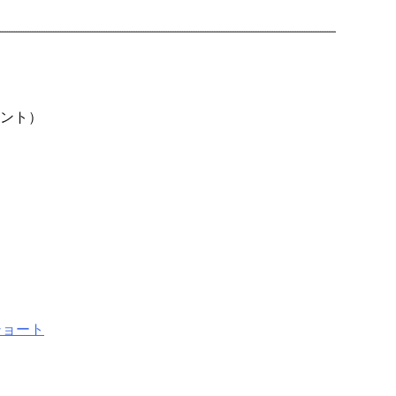
）
ント）
ショート