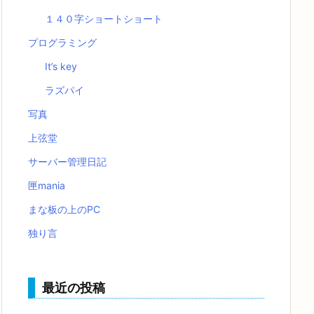
１４０字ショートショート
プログラミング
It’s key
ラズパイ
写真
上弦堂
サーバー管理日記
匣mania
まな板の上のPC
独り言
最近の投稿