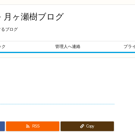
- 月ヶ瀬樹ブログ
するブログ
ック
管理人へ連絡
プラ

RSS
Copy