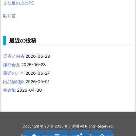
まな板の上のPC
独り言
最近の投稿
反省と内省
2026-06-29
謝罪会見
2026-06-28
最近のこと
2026-06-27
出品物紹介
2026-05-01
初参加
2026-04-30
Copyright ©
2018
-2026
月ヶ瀬樹
All Rights Reserved.



WordPress Luxeritas Theme is provided by "
Thought is free
".