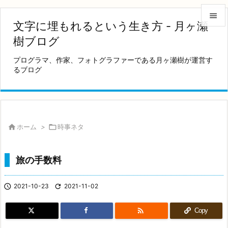

文字に埋もれるという生き方 - 月ヶ瀬

樹ブログ
メニュ
プログラマ、作家、フォトグラファーである月ヶ瀬樹が運営す

るブログ
サイド

前へ

次へ

ホーム
>

時事ネタ

検索
旅の手数料

2021-10-23

2021-11-02

Copy