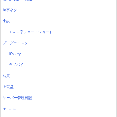
時事ネタ
小説
１４０字ショートショート
プログラミング
It’s key
ラズパイ
写真
上弦堂
サーバー管理日記
匣mania