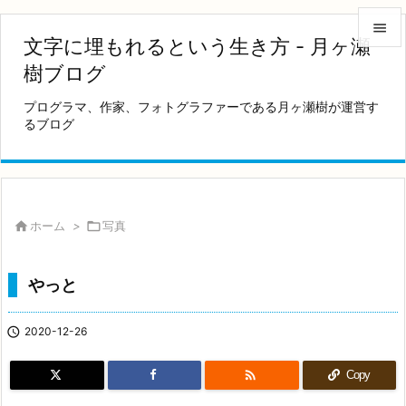

文字に埋もれるという生き方 - 月ヶ瀬

樹ブログ
メニュ
プログラマ、作家、フォトグラファーである月ヶ瀬樹が運営す

るブログ
サイド

前へ

次へ

ホーム
>

写真

検索
やっと

2020-12-26

Copy