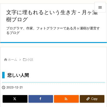

文字に埋もれるという生き方 - 月ヶ瀬

樹ブログ
メニュ
プログラマ、作家、フォトグラファーである月ヶ瀬樹が運営す

るブログ
サイド

前へ

次へ

ホーム
>

小説

検索
悲しい人間

2023-12-21

Copy