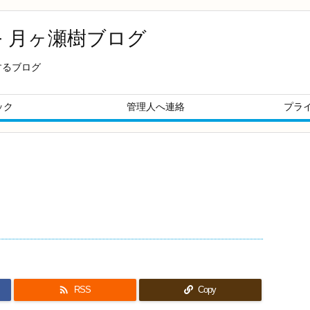
- 月ヶ瀬樹ブログ
するブログ
ック
管理人へ連絡
プラ

RSS
Copy