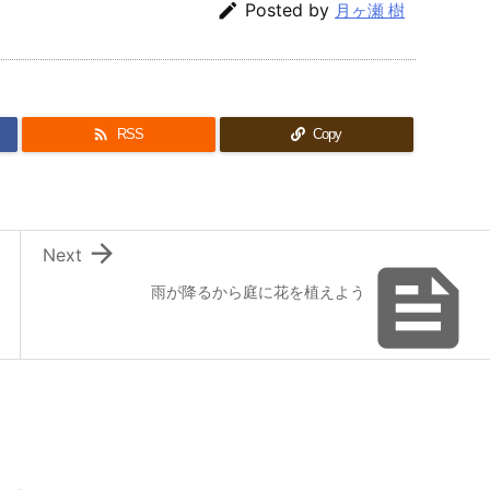

Posted by
月ヶ瀬 樹

RSS
Copy

Next

雨が降るから庭に花を植えよう