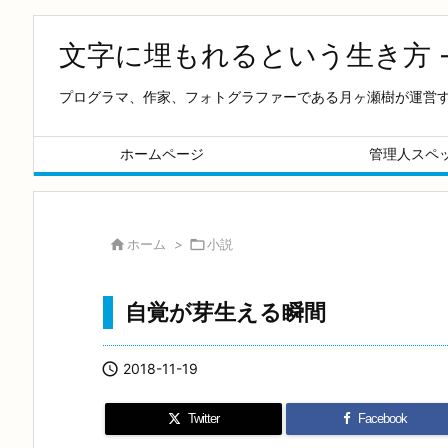
文字に埋もれるという生き方 
プログラマ、作家、フォトグラファーである月ヶ瀬樹が運営
ホームページ
管理人スペ

ホーム
>

小説
自覚が芽生える瞬間

2018-11-19
Twitter
Facebook