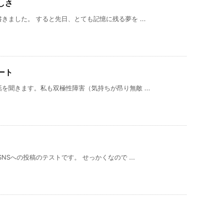
しさ
ました。 すると先日、とても記憶に残る夢を ...
ート
を聞きます。私も双極性障害（気持ちが昂り無敵 ...
Sへの投稿のテストです。 せっかくなので ...