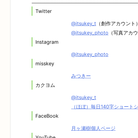
Twitter
@itsukey_t
（創作アカウント
@itsukey_photo
（写真アカウ
Instagram
@itsukey_photo
misskey
みつきー
カクヨム
@itsukey_t
（ほぼ）毎日140字ショート
FaceBook
月ヶ瀬樹個人ページ
YouTube