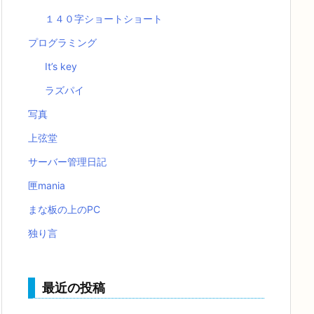
１４０字ショートショート
プログラミング
It’s key
ラズパイ
写真
上弦堂
サーバー管理日記
匣mania
まな板の上のPC
独り言
最近の投稿