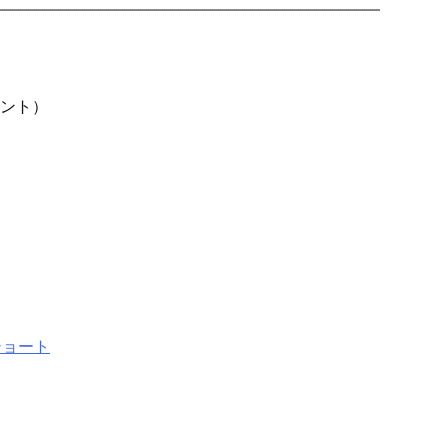
）
ント）
ショート