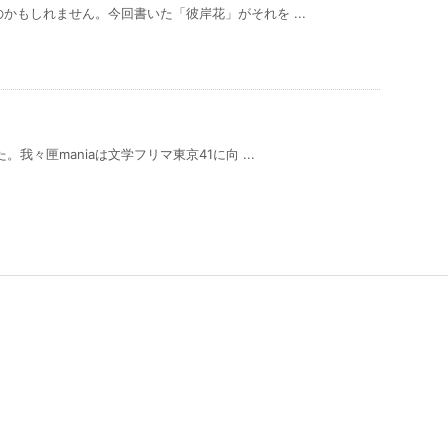
かもしれません。今回書いた「彼岸花」がそれを ...
我々匣maniaは文学フリマ東京41に向 ...