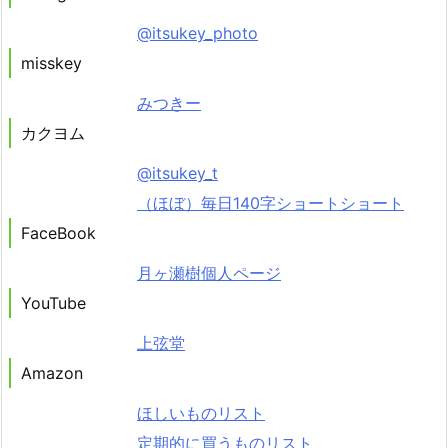
@itsukey_photo
misskey
みつきー
カクヨム
@itsukey_t
（ほぼ）毎日140字ショートショート
FaceBook
月ヶ瀬樹個人ページ
YouTube
上弦堂
Amazon
ほしいものリスト
定期的に買うものリスト