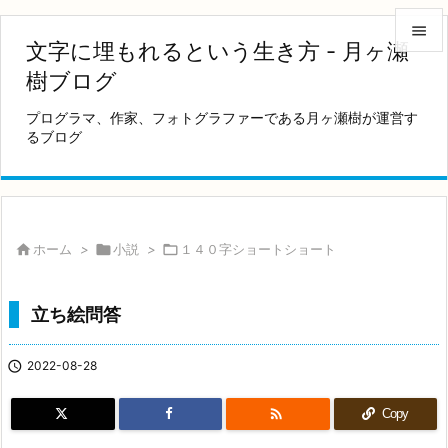

文字に埋もれるという生き方 - 月ヶ瀬

樹ブログ
メニュ
プログラマ、作家、フォトグラファーである月ヶ瀬樹が運営す

るブログ
サイド

前へ

次へ

ホーム
>

小説
>

１４０字ショートショート

検索
立ち絵問答

2022-08-28

Copy