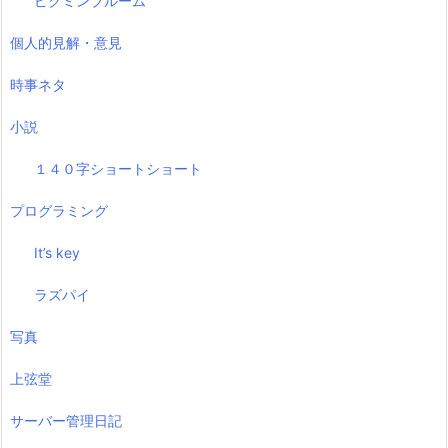
ピクミンブルーム
個人的見解・意見
時事ネタ
小説
１４０字ショートショート
プログラミング
It’s key
ラズパイ
写真
上弦堂
サーバー管理日記