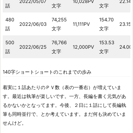
2022/05/07
10,028PV
22.14
話
文字
文字
480
74,255
154.70
2022/06/03
11,111PV
23.15
話
文字
文字
500
76,766
153.53
2022/06/25
12,000PV
24.00
話
文字
文字
140字ショートショートのこれまでの歩み
着実に１話あたりのＰＶ数（表の一番右）が増えていま
す。最近は執筆が楽しいです。一方、長編を書く元気があ
るかないかとなってます。今後、２日に１話にして長編執
筆も同時並行で、とか考えています。まだ何も決めていま
せんけど。