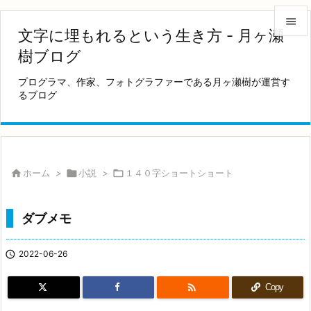

文字に埋もれるという生き方 - 月ヶ瀬

樹ブログ
メニュ
プログラマ、作家、フォトグラファーである月ヶ瀬樹が運営す

るブログ
サイド

前へ

次へ

ホーム
>

小説
>

１４０字ショートショート

検索
ダブメモ

2022-06-26

Copy