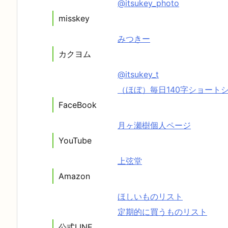
@itsukey_photo
misskey
みつきー
カクヨム
@itsukey_t
（ほぼ）毎日140字ショート
FaceBook
月ヶ瀬樹個人ページ
YouTube
上弦堂
Amazon
ほしいものリスト
定期的に買うものリスト
公式LINE