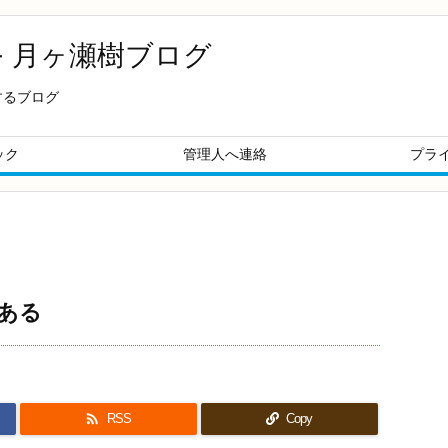
- 月ヶ瀬樹ブログ
するブログ
ック
管理人へ連絡
プラ
ある

RSS
Copy