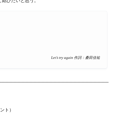
て結びたいと思う。
Let’s try again 作詞：桑田佳祐
）
ント）