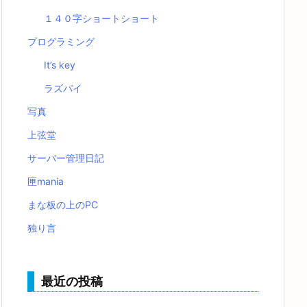
１４０字ショートショート
プログラミング
It’s key
ラズパイ
写真
上弦堂
サーバー管理日記
匣mania
まな板の上のPC
独り言
最近の投稿