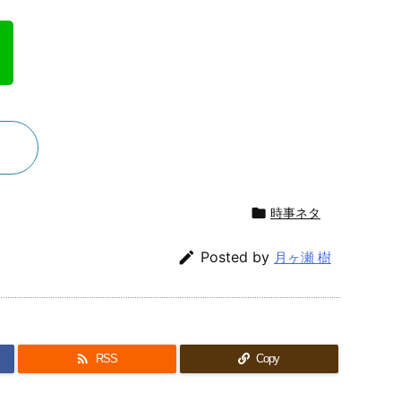

時事ネタ

Posted by
月ヶ瀬 樹

RSS
Copy