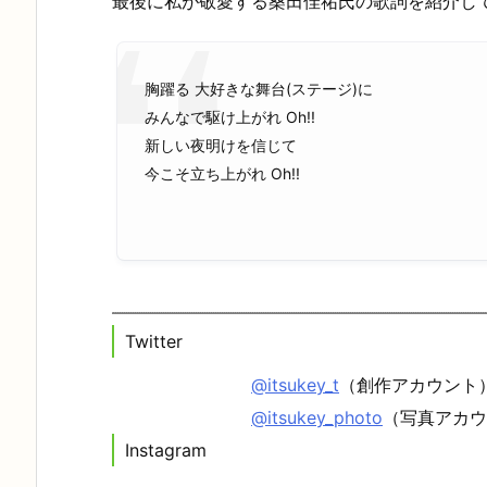
最後に私が敬愛する桑田佳祐氏の歌詞を紹介し
胸躍る 大好きな舞台(ステージ)に
みんなで駆け上がれ Oh!!
新しい夜明けを信じて
今こそ立ち上がれ Oh!!
Twitter
@itsukey_t
（創作アカウント
@itsukey_photo
（写真アカウ
Instagram