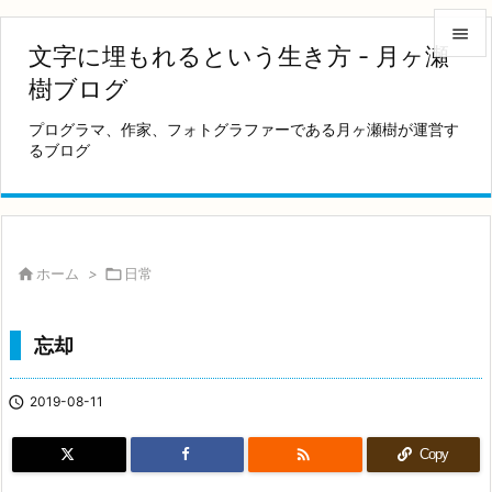

文字に埋もれるという生き方 - 月ヶ瀬

樹ブログ
メニュ
プログラマ、作家、フォトグラファーである月ヶ瀬樹が運営す

るブログ
サイド

前へ

次へ

ホーム
>

日常

検索
忘却

2019-08-11

Copy