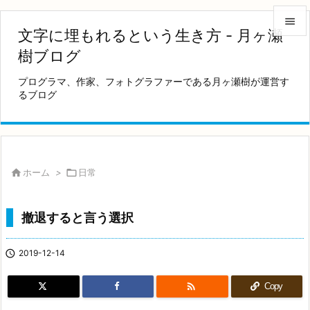

文字に埋もれるという生き方 - 月ヶ瀬

樹ブログ
メニュ
プログラマ、作家、フォトグラファーである月ヶ瀬樹が運営す

るブログ
サイド

前へ

次へ

ホーム
>

日常

検索
撤退すると言う選択

2019-12-14

Copy