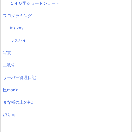
１４０字ショートショート
プログラミング
It’s key
ラズパイ
写真
上弦堂
サーバー管理日記
匣mania
まな板の上のPC
独り言