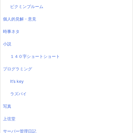
ピクミンブルーム
個人的見解・意見
時事ネタ
小説
１４０字ショートショート
プログラミング
It’s key
ラズパイ
写真
上弦堂
サーバー管理日記