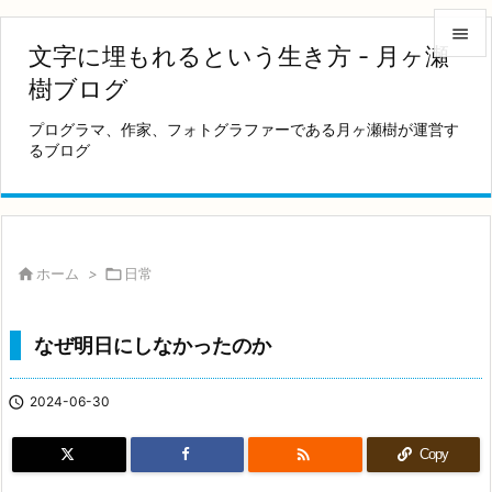

文字に埋もれるという生き方 - 月ヶ瀬

樹ブログ
メニュ
プログラマ、作家、フォトグラファーである月ヶ瀬樹が運営す

るブログ
サイド

前へ

次へ

ホーム
>

日常

検索
なぜ明日にしなかったのか

2024-06-30

Copy