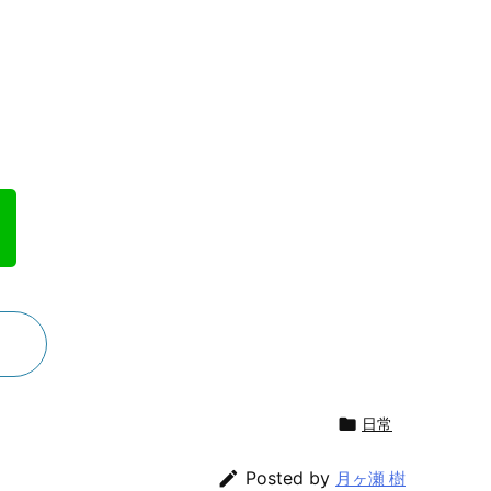

日常

Posted by
月ヶ瀬 樹