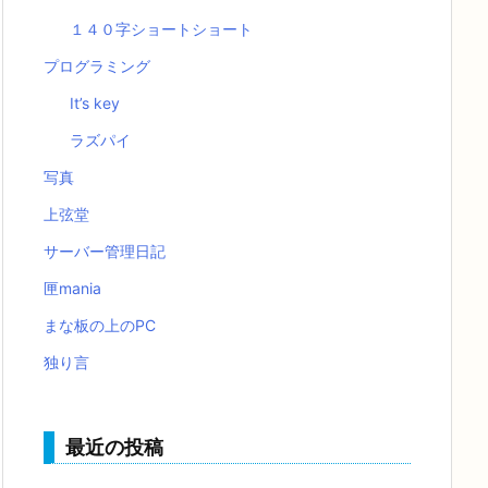
１４０字ショートショート
プログラミング
It’s key
ラズパイ
写真
上弦堂
サーバー管理日記
匣mania
まな板の上のPC
独り言
最近の投稿