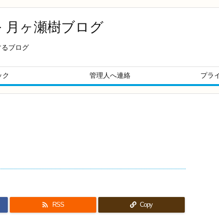
- 月ヶ瀬樹ブログ
するブログ
ック
管理人へ連絡
プラ

RSS
Copy