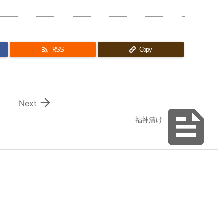

RSS
Copy

Next

福神漬け