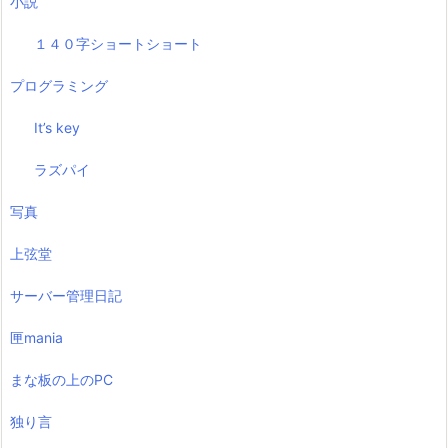
小説
１４０字ショートショート
プログラミング
It’s key
ラズパイ
写真
上弦堂
サーバー管理日記
匣mania
まな板の上のPC
独り言