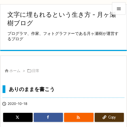

文字に埋もれるという生き方 - 月ヶ瀬

樹ブログ
メニュ
プログラマ、作家、フォトグラファーである月ヶ瀬樹が運営す

るブログ
サイド

前へ

次へ

ホーム
>

日常

検索
ありのままを書こう

2020-10-18

Copy