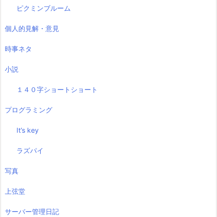
ピクミンブルーム
個人的見解・意見
時事ネタ
小説
１４０字ショートショート
プログラミング
It’s key
ラズパイ
写真
上弦堂
サーバー管理日記