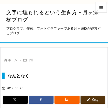

文字に埋もれるという生き方 - 月ヶ瀬

樹ブログ
メニュ
プログラマ、作家、フォトグラファーである月ヶ瀬樹が運営す

るブログ
サイド

前へ

次へ

ホーム
>

日常

検索
なんとなく

2019-08-25

Copy