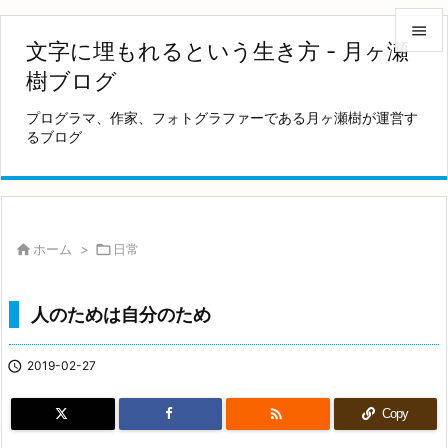

文字に埋もれるという生き方 - 月ヶ瀬

樹ブログ
メニュ
プログラマ、作家、フォトグラファーである月ヶ瀬樹が運営す

るブログ
サイド

前へ

次へ

ホーム
>

日常

検索
人のためは自分のため

2019-02-27

Copy