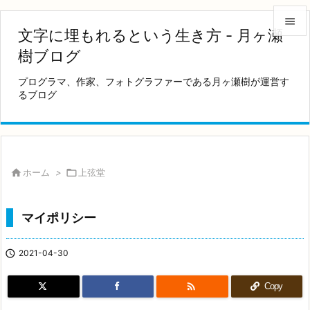

文字に埋もれるという生き方 - 月ヶ瀬

樹ブログ
メニュ
プログラマ、作家、フォトグラファーである月ヶ瀬樹が運営す

るブログ
サイド

前へ

次へ

ホーム
>

上弦堂

検索
マイポリシー

2021-04-30

Copy