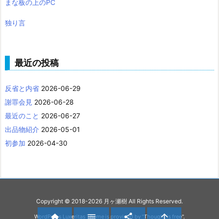
まな板の上のPC
独り言
最近の投稿
反省と内省
2026-06-29
謝罪会見
2026-06-28
最近のこと
2026-06-27
出品物紹介
2026-05-01
初参加
2026-04-30
Copyright ©
2018
-2026
月ヶ瀬樹
All Rights Reserved.




WordPress Luxeritas Theme is provided by "
Thought is free
".