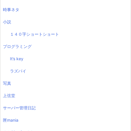
時事ネタ
小説
１４０字ショートショート
プログラミング
It’s key
ラズパイ
写真
上弦堂
サーバー管理日記
匣mania