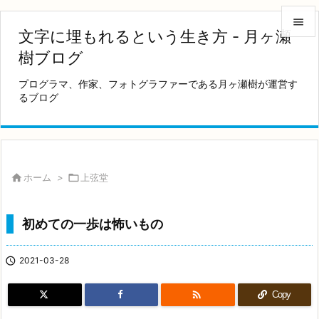

文字に埋もれるという生き方 - 月ヶ瀬

樹ブログ
メニュ
プログラマ、作家、フォトグラファーである月ヶ瀬樹が運営す

るブログ
サイド

前へ

次へ

ホーム
>

上弦堂

検索
初めての一歩は怖いもの

2021-03-28

Copy