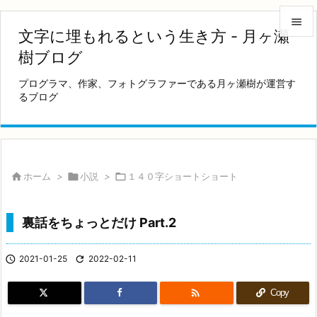

文字に埋もれるという生き方 - 月ヶ瀬

樹ブログ
メニュ
プログラマ、作家、フォトグラファーである月ヶ瀬樹が運営す

るブログ
サイド

前へ

次へ

ホーム
>

小説
>

１４０字ショートショート

検索
裏話をちょっとだけ Part.2

2021-01-25

2022-02-11

Copy