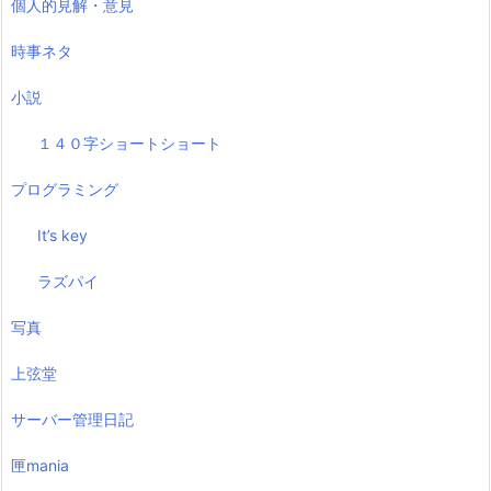
個人的見解・意見
時事ネタ
小説
１４０字ショートショート
プログラミング
It’s key
ラズパイ
写真
上弦堂
サーバー管理日記
匣mania