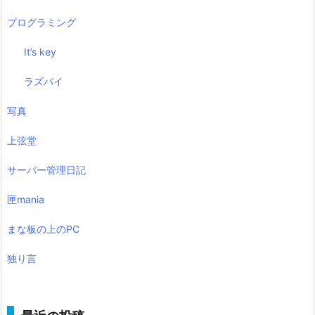
プログラミング
It’s key
ラズパイ
写真
上弦堂
サーバー管理日記
匣mania
まな板の上のPC
独り言