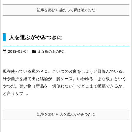
記事を読む
誰だって裸は魅力的だ
人を選ぶがやみつきに

2018-02-04

まな板の上のPC
現在使っている私のＰＣ。
こいつの改良をしようと目論んでいる。
紆余曲折を経て出た結論が、脱ケース。
いわゆる「まな板」という
やつだ。
貰い物（新品を一切使わない）でどこまで拡張できるか、
と言うサブ ...
記事を読む
人を選ぶがやみつきに