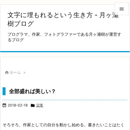

文字に埋もれるという生き方 - 月ヶ瀬

樹ブログ
メニュ
プログラマ、作家、フォトグラファーである月ヶ瀬樹が運営す

るブログ
サイド

前へ

次へ

ホーム
>

検索
全部盛れば美しい？

2018-02-18

日常
そろそろ、作家としての自分を動かし始める。
書きたいことはたく